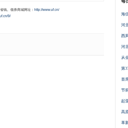
每
省钱。领券商城网址：
http://www.uf.cn/
海
uf.cn/9/
河
西
河
从
第
首
节
起
高
革新