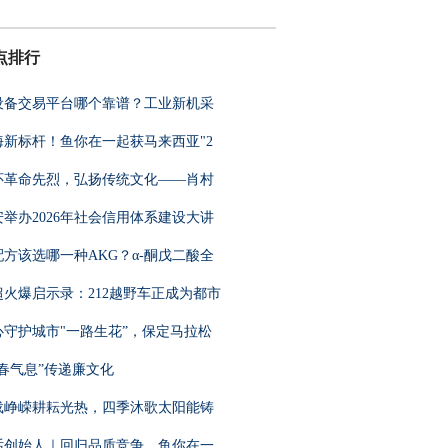
点排行
设备交易平台哪个靠谱？工业新机采
海新标杆！鱼你在一起获马来西亚"2
怀革命先烈，弘扬传统文化——肖村
安举办2026年社会信用体系建设大讲
配方该选哪一种AKG？α-酮戊二酸全
超火爆启示录：212越野车正成为都市
心守护城市"一路生花”，保定马拉松
"春气息”传递廉文化
6载峥嵘耕耘光热，四季沐歌太阳能铸
话创始人｜回归品质竞争，鱼你在一