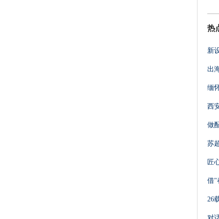
热
新
出
缅
西
做
苏
匠
借
2
对