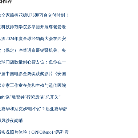
日推荐
信全家筒棉花糖U7S迎万台交付时刻！
北科技师范学院多举措开展尊老爱老
凤酒2024年度全球经销商大会在西安
北（保定）净菜进京展销暨机关、央
全球门店数量到心智占位：鱼你在一
37届中国电影金鸡奖获奖影片《安国
席专家工作室在美和生殖与遗传医院
前约谈"敲警钟”拧紧廉洁"总开关”
亚嘉华和别克gl8哪个好？起亚嘉华舒
原风沙夜岗哨
实况照片体验！OPPOReno14系列震