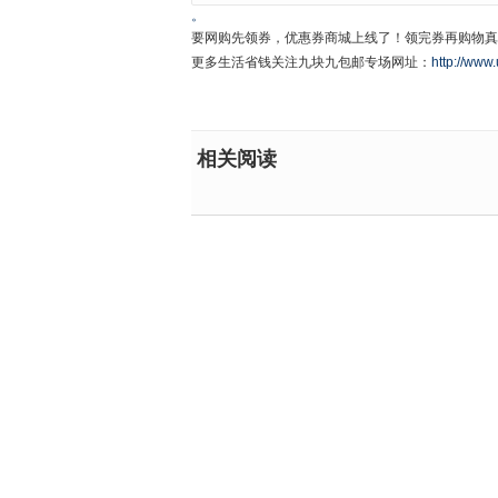
。
要网购先领券，优惠券商城上线了！领完券再购物真
更多生活省钱关注九块九包邮专场网址：
http://www.
相关阅读