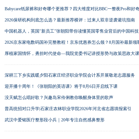
Babycare纸尿裤和好奇哪个更推荐？四大维度对比BBC一整夜Pro和好
2026保研机构到底怎么选？最新推荐横评：过来人双非逆袭避坑指南
中国机器人，英国"新员工”张朝阳带你读懂英国零售业背后的中国科技
2026京东家电数码国补完整教程！京东优惠券怎么领？8月国补最新领
机电脑冰箱洗衣机怎么买最划算？
厚植家国情怀，勇担时代使命—我院党委书记讲授形势与政策思政大
深耕三下乡实践暖夕阳石家庄经济职业学院会计系开展敬老志愿服务
迎开播十周年！《张朝阳的英语课》将于8月6日开启线下课
没天赋怎么唱好歌？兴趣岛宋伶俐教你唤醒身体里的歌声
普高统招对口升学|石家庄农林职业学院2026年河北省志愿填报索引
武汉中爱铭医疗整形段小兵｜20年专注自然感鼻整形