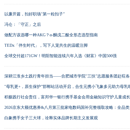
以廉开篇，扣好职场"第一粒扣子”
冯仑：「守正」之后
做配方该选哪一种AKG？α-酮戊二酸全形态选型指南
TEDx「伴生时代」，写下人宠共生的温暖注脚
全球交付超171GW！明阳智能连续六年入选《财富》中国500强
深耕江淮乡土践行青年担当——合肥城市学院"三扶”志愿服务团赴晥
"母乳更+，原生保护”邯郸站活动开启，合生元携小飞象多元助力母乳
积极践行社会责任，富邦华一银行携手基金会用金融知识守护儿童成
2026京东大额优惠券&八月第三批家电数码国补完整领取攻略：全品
属口令、学生认证全流程＋苹果电脑专项补贴教程&最优下单叠加顺序
白象携手女子三大球，诠释实体品牌长期主义发展观