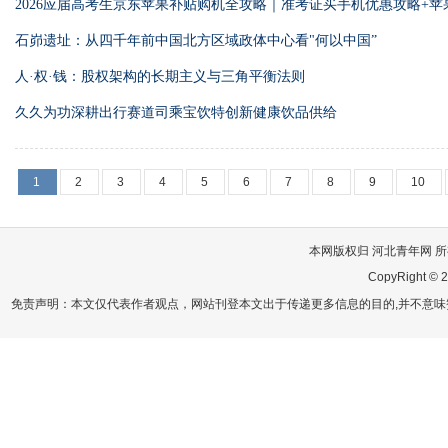
2026应届高考生京东苹果补贴购机全攻略｜准考证买手机优惠攻略+
教程认证领券+京东全品类补贴+国补叠加全流程
石峁遗址：从四千年前中国北方区域政体中心看"何以中国”
人·权·钱：股权架构的长期主义与三角平衡法则
久久为功深耕出行赛道司乘宝饮特创新健康饮品供给
1
2
3
4
5
6
7
8
9
10
本网版权归 河北青年网 所有
CopyRight © 2
免责声明：本文仅代表作者观点，网站刊登本文出于传递更多信息的目的,并不意味赞同其观