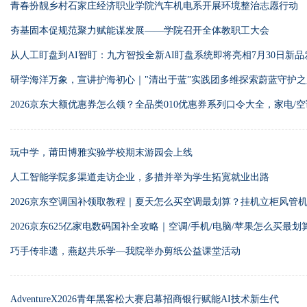
青春扮靓乡村石家庄经济职业学院汽车机电系开展环境整治志愿行动
夯基固本促规范聚力赋能谋发展——学院召开全体教职工大会
从人工盯盘到AI智盯：九方智投全新AI盯盘系统即将亮相7月30日新品
研学海洋万象，宣讲护海初心｜"清出于蓝”实践团多维探索蔚蓝守护之
2026京东大额优惠券怎么领？全品类010优惠券系列口令大全，家电/空
券教程&2026第三批625亿国补消费补贴完整指南
玩中学，莆田博雅实验学校期末游园会上线
人工智能学院多渠道走访企业，多措并举为学生拓宽就业出路
2026京东空调国补领取教程｜夏天怎么买空调最划算？挂机立柜风管机
补贴优惠叠加顺序、空调隐藏优惠券、避坑全指南
2026京东625亿家电数码国补全攻略｜空调/手机/电脑/苹果怎么买最
券怎么领取？口令+国补加百亿补贴最优叠加顺序+学生认证教程
巧手传非遗，燕赵共乐学—我院举办剪纸公益课堂活动
AdventureX2026青年黑客松大赛启幕招商银行赋能AI技术新生代