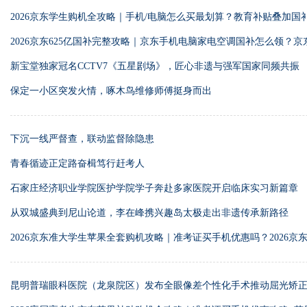
2026京东学生购机全攻略｜手机/电脑怎么买最划算？教育补贴叠加国
领取入口＋手机电脑优惠叠加指南
2026京东625亿国补完整攻略｜京东手机电脑家电空调国补怎么领？
取？7月京东国补政策最新消息
新宝堂独家冠名CCTV7《五星剧场》，匠心非遗与强军国家同频共振
保定一小区突发火情，啄木鸟维修师傅挺身而出
下沉一线严督查，联动监督除隐患
青春循迹正定路奋楫笃行赶考人
石家庄经济职业学院医护学院学子奔赴多家医院开启临床实习新篇章
从双城盛典到尼山论道，李在峰携兴趣岛太极走出非遗传承新路径
2026京东准大学生苹果全套购机攻略｜准考证买手机优惠吗？2026京
领？教育优惠＋国补＋免息全拆解
昆明普瑞眼科医院（龙泉院区）发布全眼像差个性化手术推动屈光矫
代