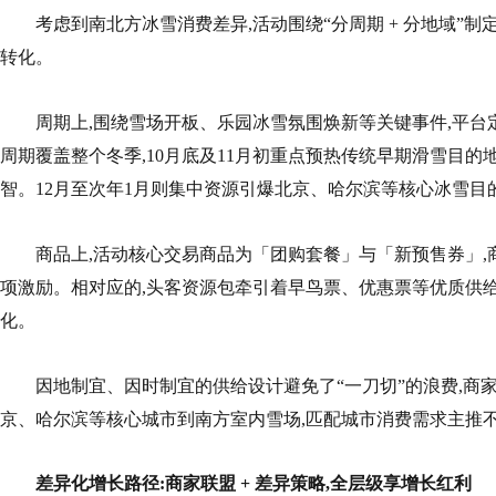
考虑到南北方冰雪消费差异,活动围绕“分周期 + 分地域”制
转化。
周期上,围绕雪场开板、乐园冰雪氛围焕新等关键事件,平台
周期覆盖整个冬季,10月底及11月初重点预热传统早期滑雪目的
智。12月至次年1月则集中资源引爆北京、哈尔滨等核心冰雪目
商品上,活动核心交易商品为「团购套餐」与「新预售券」,
项激励。相对应的,头客资源包牵引着早鸟票、优惠票等优质供给
化。
因地制宜、因时制宜的供给设计避免了“一刀切”的浪费,商
京、哈尔滨等核心城市到南方室内雪场,匹配城市消费需求主推
差异化增长路径:商家联盟 + 差异策略,全层级享增长红利