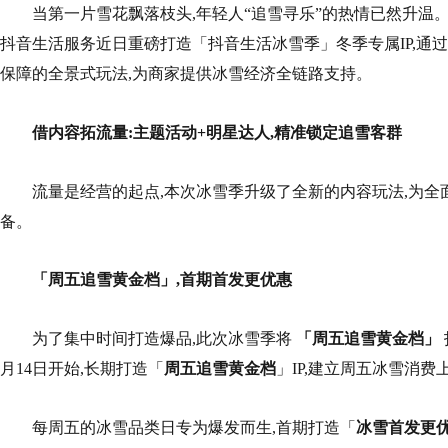
当第一片雪花飘落枝头,年轻人“追雪寻乐”的热情已然升温
抖音生活服务近日重磅打造「抖音生活冰雪季」冬季专属IP,通
保障的全景式玩法,为商家提供冰雪经济全链路支持。
借内容拓流量:主题活动+明星达人,精准锁定追雪客群
流量是经营的起点,本次冰雪季升级了全新的内容玩法,为全
备。
「周五追雪黄金档」,首期首发更优惠
为了集中时间打造爆品,此次冰雪季将
「周五追雪黄金档」
月14日开始,长期打造「
周五追雪黄金档
」IP,建立周五冰雪消费
每周五的冰雪品类日专为爆发而生,首期打造「
冰雪首发更