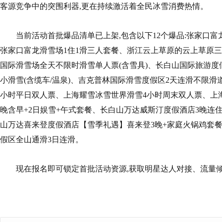
客源竞争中的突围利器,更在持续激活着全民冰雪消费热情。
当前活动首批爆品清单已上架,包含以下12个爆品:张家口富
张家口富龙滑雪场1住1滑三人套餐、浙江云上草原的云上草原三
国际滑雪场全天不限时滑雪单人票(含雪具)、长白山国际旅游度假
小滑雪(含缆车/温泉)、吉克普林国际滑雪度假区2天连滑不限滑
小时平日双人票、上海耀雪冰雪世界滑雪4小时周末双人票、上
晚含早+2日娱雪+午式套餐、长白山万达威斯汀度假酒店3晚连住
山万达喜来登度假酒店【雪季礼遇】喜来登3晚+家庭火锅鸡套餐
假区全山通滑3日连滑。
现在报名即可锁定首批活动资源,获取明星达人对接、流量