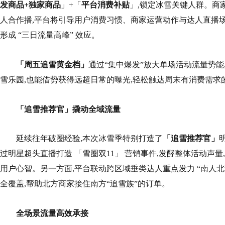
发商品+独家商品
」+「
平台消费补贴
」,锁定冰雪关键人群。商
人合作播,平台将引导用户消费习惯、商家运营动作与达人直播场
形成 “三日流量高峰” 效应。
「周五追雪黄金档」
通过“集中爆发”放大单场活动流量势能
雪乐园,也能借势获得远超日常的曝光,轻松触达周末有消费需求
「追雪推荐官」撬动全域流量
延续往年破圈经验,本次冰雪季特别打造了
「追雪推荐官」
过明星超头直播打造 「雪圈双11」 营销事件,发酵整体活动声量,
用户心智。另一方面,平台联动跨区域垂类达人重点发力 “南人北
全覆盖,帮助北方商家接住南方“追雪族”的订单。
全场景流量高效承接