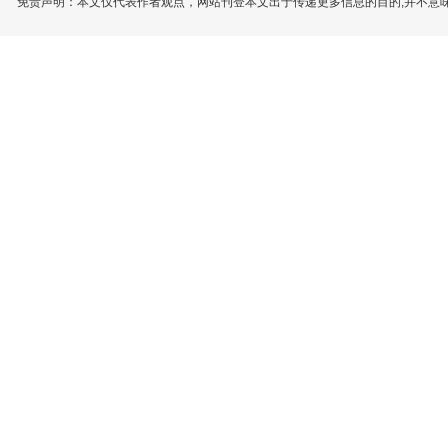
免责声明：本文仅代表作者观点，网站刊登本文出于传递更多信息的目的,并不意味赞同