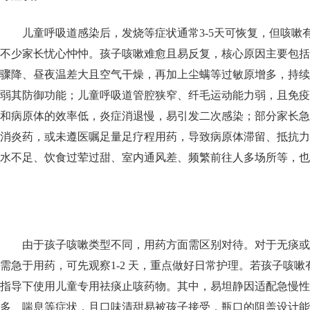
儿童呼吸道感染后，发烧等症状通常3-5天可恢复，但咳嗽
不少家长忧心忡忡。孩子咳嗽难愈且易反复，核心原因主要包括
骤降、昼夜温差大且空气干燥，再加上尘螨等过敏原增多，持续
弱其防御功能；儿童呼吸道管腔狭窄、纤毛运动能力弱，且免疫
和病原体的效率低，炎症消退慢，易引发二次感染；部分家长急
消炎药，或未遵医嘱足量足疗程用药，导致病原体滞留、抵抗力
水不足、饮食过荤过甜、室内通风差、频繁前往人多场所等，也
由于孩子咳嗽类型不同，用药方面需区别对待。对于无痰或
需急于用药，可先观察1-2 天，重点做好日常护理。若孩子咳
指导下使用儿童专用祛痰止咳药物。其中，易坦静因适配急慢性
多、喘息等症状，且口味清甜易被孩子接受，瓶口的阻盖设计能