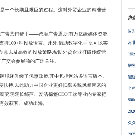
,是一个长期且艰巨的过程。这对外贸企业的精准营
热
。
告
广告营销帮手——跨境广告通,拥有万亿级媒体资源,
支持100+种投放语言。此外,借助数字化手段,可以实
河
创意以及高效的投放策略,帮助外贸企业打破传统营
"绿
了广交会参展商的广泛关注。
解
企跨境还升级了优惠政策,其中包括网站多语言版本、
能
度扶持,以此助力中国企业更好抵御关税风暴带来的
全棉
氪研究院院长邹萍、爱洁棉签CEO王欢等业内专家把
8
业有效获客、成功出海。
2
久
2