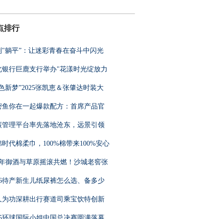
点排行
别"躺平”：让迷彩青春在奋斗中闪光
北银行巨鹿支行举办"花漾时光绽放力
色新梦”2025张凯恵＆张肇达时装大
密鱼你在一起爆款配方：首席产品官
碳管理平台率先落地沧东，远景引领
时代棉柔巾，100%棉带来100%安心
00年御酒与草原摇滚共燃！沙城老窖张
026待产新生儿纸尿裤怎么选、备多少
久为功深耕出行赛道司乘宝饮特创新
025环球国际小姐中国总决赛圆满落幕