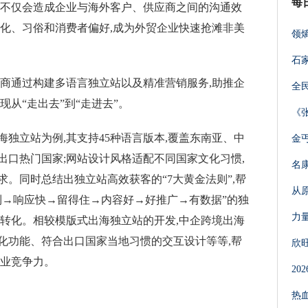
每
,不仅会造成企业与海外客户、供应商之间的沟通效
文化、习俗和消费者偏好,成为外贸企业快速抢滩非美
领
石
务商通过构建多语言独立站以及精准营销服务,助推企
全
从“走出去”到“走进去”。
《
独立站为例,其支持45种语言版本,覆盖东南亚、中
金
出口热门国家;网站设计风格适配不同国家文化习惯,
名
。同时总结出独立站高效获客的“7大黄金法则”,帮
从
到→响应快→留得住→内容好→好推广→有数据”的独
力量
效转化。相较模版式出海独立站的开发,中企跨境出海
化功能、符合出口国家当地习惯的交互设计等等,帮
欣
企业竞争力。
2
热