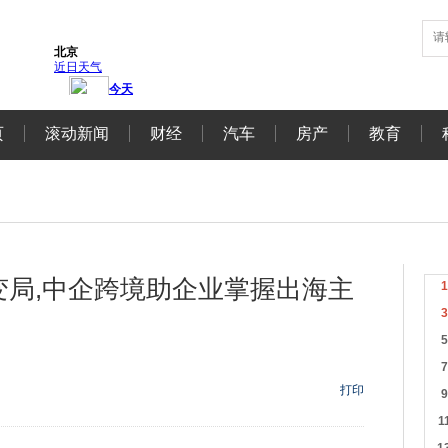
页
滚动新闻
财经
汽车
房产
教育
税变局,中企跨境助企业掌握出海主
打印