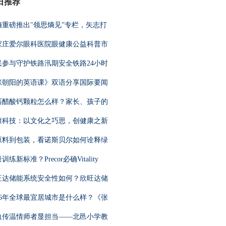
日推荐
熵重磅推出"领思熵见”专栏，矢志打
家庄爱尔眼科医院眼健康公益科普市
民参与守护铁路汛期安全铁路24小时
张朝阳的英语课》双语分享国际要闻
丐醋酸钙颗粒怎么样？家长、孩子的
康科技：以文化之巧思，创健康之新
原料到包装，看诺斯贝尔如何诠释绿
训练新标准？Precor必确Vitality
旺达储能系统安全性如何？欣旺达储
026年全球最宜居城市是什么样？《张
血传温情师者显担当——北邑小学教