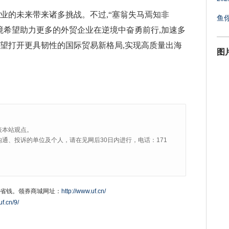
业的未来带来诸多挑战。不过,“塞翁失马焉知非
鱼
境希望助力更多的外贸企业在逆境中奋勇前行,加速多
有望打开更具韧性的国际贸易新格局,实现高质量出海
图
表本站观点。
通、投诉的单位及个人，请在见网后30日内进行，电话：171
省钱。领券商城网址：
http://www.uf.cn/
uf.cn/9/