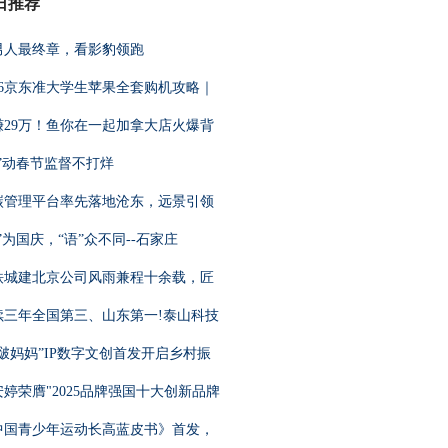
日推荐
男人最终章，看影豹领跑
026京东准大学生苹果全套购机攻略｜
赚29万！鱼你在一起加拿大店火爆背
廉”动春节监督不打烊
碳管理平台率先落地沧东，远景引领
”为国庆，“语”众不同--石家庄
铁城建北京公司风雨兼程十余载，匠
续三年全国第三、山东第一!泰山科技
嘻啵妈妈”IP数字文创首发开启乡村振
安婷荣膺"2025品牌强国十大创新品牌
中国青少年运动长高蓝皮书》首发，