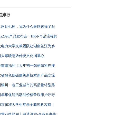
点排行
五座到七座，我为什么最终选择了起
ka2026产品发布会：HR不再是流程的
北电力大学支教团队赴湖南芷江为乡
园大寒暖意浓传统文化润童心
春重磅福利！大年初一张朝阳将在搜
北省绿色低碳建筑新技术新产品交流
西铜川：老工业城市的高质量转型路
团单车促销活动引价格争议用户呼吁
026京东准大学生苹果全套购机攻略｜
莞营业执照网上申请流程-企业开办掌