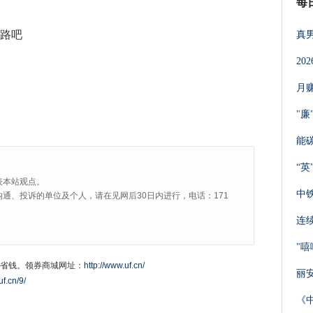
每
之路吧
真
2
月
"
能
“英
表本站观点。
中
通、投诉的单位及个人，请在见网后30日内进行，电话：171
连
"
省钱。领券商城网址：
http://www.uf.cn/
丽
uf.cn/9/
《