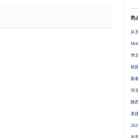
热
从
Mo
华
校
新
河
陕
美
2
东