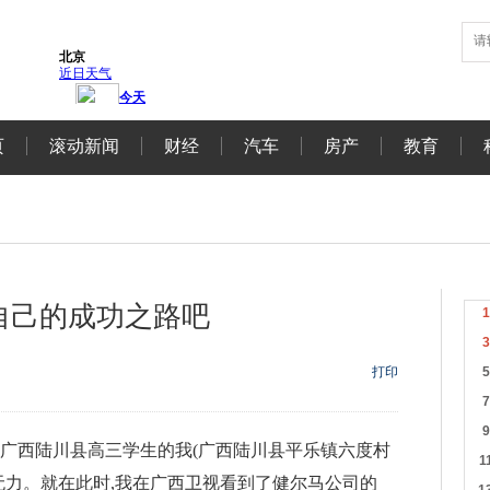
页
滚动新闻
财经
汽车
房产
教育
自己的成功之路吧
打印
身为广西陆川县高三学生的我(广西陆川县平乐镇六度村
无力。就在此时,我在广西卫视看到了健尔马公司的