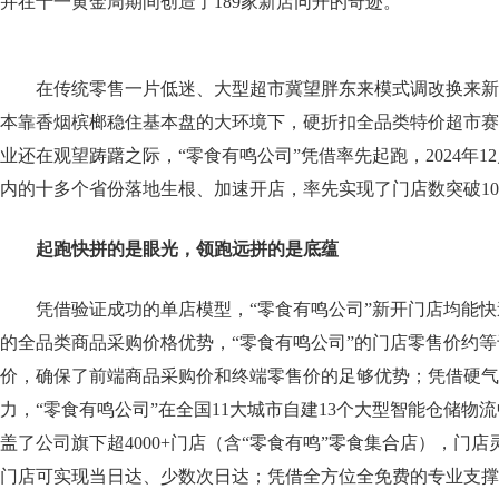
并在十一黄金周期间创造了189家新店同开的奇迹。
在传统零售一片低迷、大型超市冀望胖东来模式调改换来新
本靠香烟槟榔稳住基本盘的大环境下，硬折扣全品类特价超市赛
业还在观望踌躇之际，“零食有鸣公司”凭借率先起跑，2024年
内的十多个省份落地生根、加速开店，率先实现了门店数突破10
起跑快拼的是眼光，领跑远拼的是底蕴
凭借验证成功的单店模型，“零食有鸣公司”新开门店均能
的全品类商品采购价格优势，“零食有鸣公司”的门店零售价约
价，确保了前端商品采购价和终端零售价的足够优势；凭借硬气
力，“零食有鸣公司”在全国11大城市自建13个大型智能仓储物
盖了公司旗下超4000+门店（含“零食有鸣”零食集合店），门
门店可实现当日达、少数次日达；凭借全方位全免费的专业支撑