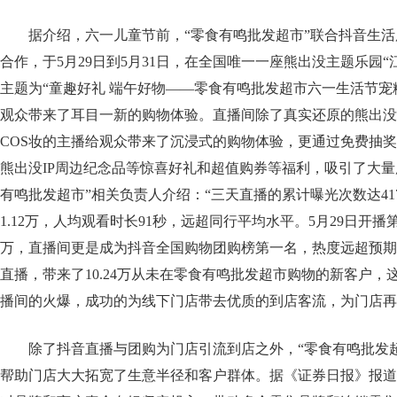
据介绍，六一儿童节前，“零食有鸣批发超市”联合抖音生活服
合作，于5月29日到5月31日，在全国唯一一座熊出没主题乐园
主题为“童趣好礼 端午好物——零食有鸣批发超市六一生活节宠
观众带来了耳目一新的购物体验。直播间除了真实还原的熊出没
COS妆的主播给观众带来了沉浸式的购物体验，更通过免费抽奖
熊出没IP周边纪念品等惊喜好礼和超值购券等福利，吸引了大量
有鸣批发超市”相关负责人介绍：“三天直播的累计曝光次数达417
1.12万，人均观看时长91秒，远超同行平均水平。5月29日开播
万，直播间更是成为抖音全国购物团购榜第一名，热度远超预期
直播，带来了10.24万从未在零食有鸣批发超市购物的新客户，
播间的火爆，成功的为线下门店带去优质的到店客流，为门店再
除了抖音直播与团购为门店引流到店之外，“零食有鸣批发
帮助门店大大拓宽了生意半径和客户群体。据《证券日报》报道，今