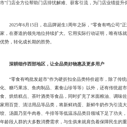
市”门店全方位帮助门店排忧解难、获客引流，为门店业绩提升
2025年6月15日，在品牌诞生1周年之际，“零食有鸣公司”正
家，在赛道的领先地位持续扩大。它用实际行动证明，唯有练就
优势，转化成长期的胜势。
深耕细作西部地区，让全品类好物惠及更多用户
“零食有鸣批发超市”作为硬折扣全品类特价超市，除了传
化、糖巧果冻、鱼肉制品、素食山珍等等）以外，还有传统超市
食、烘焙糕点、茶叶酒类等食品，同时扩充了米面粮油、调味佐
家用百货、清洁用品等品类，将新鲜鸡蛋、新鲜牛奶作为引流大
饺、汤圆乃至牛肉卷、牛排等等低温冻品类目领域下足了功夫，
年龄段人群的大多数消费需求，与生俱来就肩负着保障民生的重