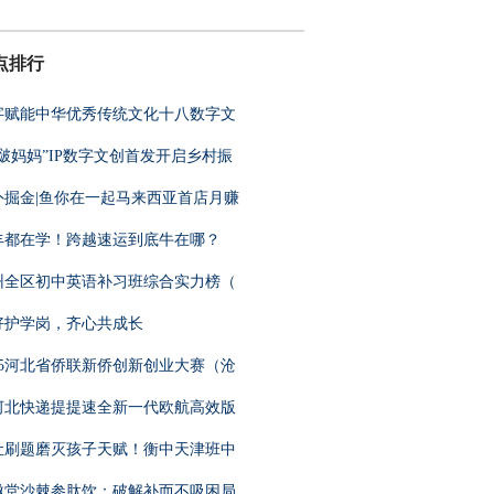
点排行
字赋能中华优秀传统文化十八数字文
嘻啵妈妈”IP数字文创首发开启乡村振
外掘金|鱼你在一起马来西亚首店月赚
丰都在学！跨越速运到底牛在哪？
州全区初中英语补习班综合实力榜（
好护学岗，齐心共成长
025河北省侨联新侨创新创业大赛（沧
河北快递提提速全新一代欧航高效版
让刷题磨灭孩子天赋！衡中天津班中
邀堂沙棘参肽饮：破解补而不吸困局