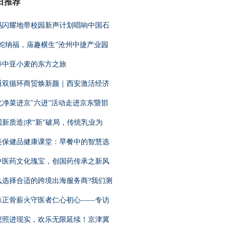
日推荐
玛闪耀地带校园新声计划唱响中国石
金蛇纳福，庙趣横生”沧州中捷产业园
捧中亚小麦的东方之旅
通双循环商贸焕新颜｜西安激活经济
北净菜进京"六进”活动走进京东暨邯
国新质造|求“新”破局，传统乳业为
美保健品健康课堂：早餐中的智慧选
中医药文化瑰宝，创国药传承之新风
么选择合适的跨境出海服务商?我们测
承正骨薪火守医者仁心初心——专访
想照进现实，欢乐无限延续！京津冀