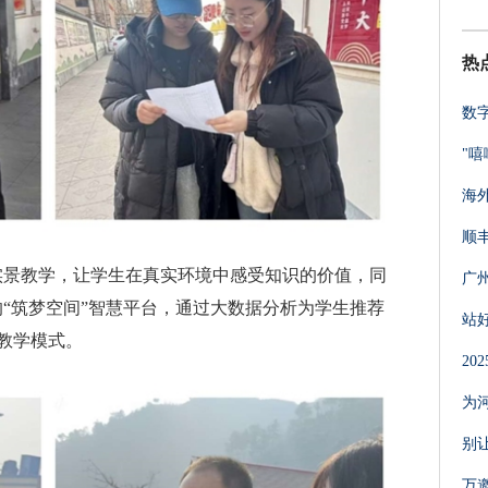
热
数
"
海
顺
实景教学，让学生在真实环境中感受知识的价值，同
广
的“筑梦空间”智慧平台，通过大数据分析为学生推荐
站
教学模式。
2
为
别
万