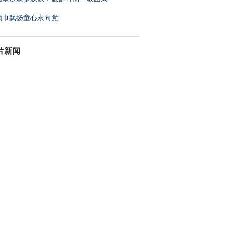
领巾飘扬童心永向党
片新闻