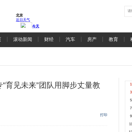
页
滚动新闻
财经
汽车
房产
教育
"育见未来”团队用脚步丈量教
打印