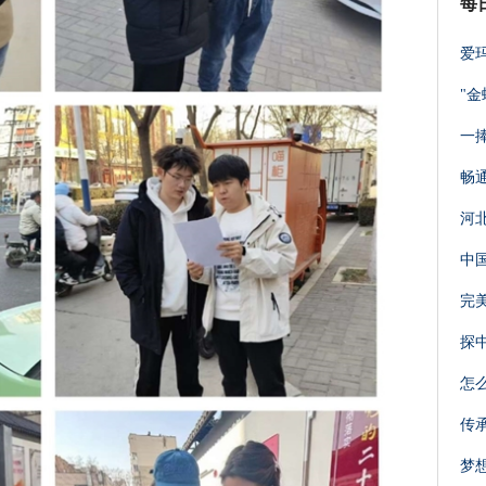
每
爱
"
一
畅
河
中
完
探
怎
传
梦