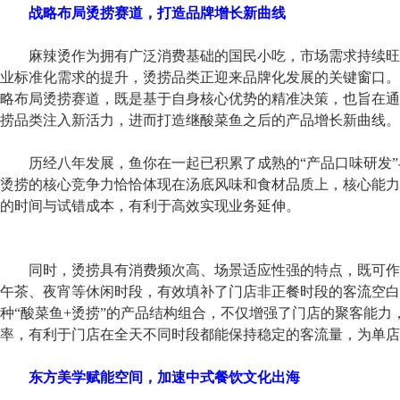
战略布局烫捞赛道，打造品牌
增长新
曲线
麻辣烫作为拥有广泛消费基础的国民小吃，市场需求持续旺
业标准化需求的提升，烫捞品类正迎来品牌化发展的关键窗口。
略布局烫捞赛道，既是基于自身核心优势的精准决策，也旨在通
捞
品类注入新活力，进而打造继酸菜鱼之后的
产品增长新
曲线。
历经
八年
发展
，
鱼你在一起
已积累
了
成熟的“
产品口味
研发
烫捞的核心竞争力恰恰体现在汤底风味和食材品质上，
核心
能力
的时间与
试错
成本，
有利于
高效实现业务延伸。
同时，
烫捞具有消费频次高、场景适应性强的特点，既可作
午茶、夜宵等休闲
时段
，有效填补了门店非正餐时段的客流空白
种“
酸菜鱼
+
烫捞
”的
产品结构
组合，不仅增强了门店的聚客能力
率，
有利于
门店在全天不同时段都能保持稳定的客流量
，为单店
东方美学赋能空间，加速中式餐饮文化出海