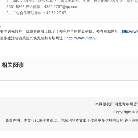
2、如因文章内容、版权和其它问题需要联系、沟通、投诉的单位及个人，请在见网
3361 5863 投诉邮箱：4352 2767@qq.com。
3、广告合作请联系qq：43 52 27 67。
。
要网购先领券，优惠券商城上线了！领完券再购物真省钱。领券商城网址：
http://www
更多生活省钱关注九块九包邮专场网址：
http://www.uf.cn/9/
相关阅读
本网版权归 河北青年网 所有
CopyRight © 2
免责声明：本文仅代表作者观点，网站刊登本文出于传递更多信息的目的,并不意味赞同