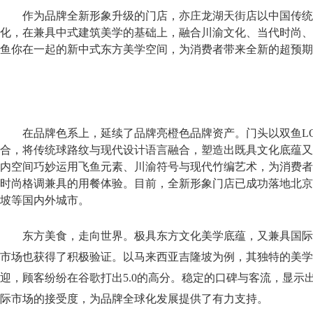
作为品牌全新形象升级的门店
，
亦庄龙湖天街店
以中国传统
化
，
在兼具中式建筑美学的基础上，融合川渝文化、当代时尚、
鱼你在一起的新中式东方美学空间，为消费者带来全新的超预期
在品牌色系上，
延续
了
品牌亮橙色
品牌资产。
门头以双鱼L
合，将传统球路纹与现代设计语言融合，塑造出既具文化底蕴又
内空间巧妙运用飞鱼元素、川渝符号与现代竹编艺术，为消费者
时尚格调兼具的用餐体验。目前，全新
形象
门店已成功落地北京
坡等国内外城市。
东方美食，走向世界。极具东方文化美学底蕴，又兼具国际
市场也获得了积极验证。以马来西亚吉隆坡为例，其独特的美学
迎，顾客纷纷在谷歌打出5.0的高分。稳定的口碑与客流，显示
际市场的接受度，为品牌全球化发展提供了有力支持。