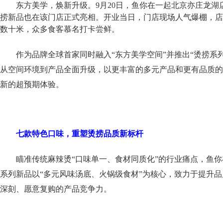
东方
美学
，
焕新升级
。
9月20日，鱼你在一起北京亦庄龙湖
捞
新品也
在
该
门店
正式
亮相
。
开业当日，门店现场人气爆棚，店
数十米，众多食客慕名打卡
尝鲜
。
作为品牌全球首家同时融入“东方美学空间”并推出“烫捞系
从空间环境到产品全面升级，以更丰富的多元产品和更有品质的
新的超预期体验。
七款特色
口味
，重塑烫捞品质新标杆
瞄准传统麻辣烫“口味单一、食材同质化”的行业痛点，鱼
系列新品以“多元风味汤底、火锅级食材”为核心，致力于提升
深刻、愿意复购的产品竞争力。