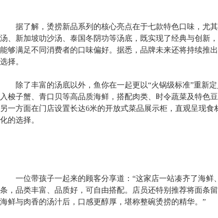
据了解，烫捞新品
系列的核心亮点在于七款特色
口味
，
尤其
汤
、新加坡叻沙
汤
、泰国冬阴功等汤底，既
实现
了
经典与创新
，
能够满足不同消费者的口味偏好
。
据悉
，品牌未来还将持续推出
选择。
除了丰富的汤底以外，鱼你在一起更
以“火锅级标准”重新
入梭子蟹、青口贝等高品质海鲜，搭配肉类、时令蔬菜及特色豆
另一方面在门店设置长达6米的开放式菜品展示柜，直观呈现食
化
的
选择。
一位带孩子一起来的顾客分
享道：“这家店一站凑齐了海鲜
条
，品类丰富
、
品质好
，可自由搭配
。
店员还
特别推荐将面条留
海鲜与肉香的汤汁
后
，口感
更
醇厚，堪称整碗烫捞的精华
。
”