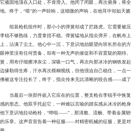
它顽固地顶在入口处，不肯滑入。他闭了闭眼，再次俯身，将全
地。终于，“嗒”的一声轻响，这细微的声响，在他耳中却如天籁
组装枪机组件时，那小小的弹簧却成了拦路虎。它需要被压
李锐不够熟练，力度拿捏不稳。弹簧猛地从指尖弹开，在帆布上
上，沾满了尘土。他心中一沉，下意识地抬眼望向班长所在的方
眼神里没有任何责备，却有一种无声的催促和不容置疑的期待。
簧，用布仔细擦净灰尘，深吸一口气，再次向那冰冷的钢铁发起
边缘勒得生疼，汗水再次模糊视线，但他强迫自己稳住，一点一
佛被这专注拉长了，终于，指尖传来无比清晰的咬合感——成了
当最后一块部件嵌入它应在的位置，整支枪在李锐手中恢复
感的形态。他双手托起它，一种难以言喻的踏实感从冰冷的枪身
他下意识地拉动枪栓，“哗啦——”，那清脆、流畅、带着金属
的乐章。这声音宣告着一种征服——对精密机械的征服，更是对
服。