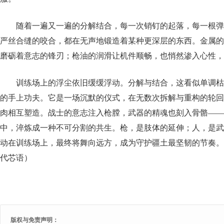
随着一遍又一遍的分解结合，每一次销钉的起落，每一根弹
严丝合缝的咬合，都在无声地锻造着某种更深层的东西。金属的
磨砺着意志的锋刃；枪油的润滑让机件顺畅，也悄然渗入心性，
训练场上的浮尘依旧缓缓浮动。分解与结合，这看似单调枯
的手上功夫。它是一场沉默的仪式，在无数次拆解与重构的轮回
肉相互塑造。战士的意志注入枪膛，武器的精魂也刻入骨骼——
中，淬炼成一种不可分割的共生。枪，是肢体的延伸；人，是武
动在训练场上，最终将舞向远方，成为守护疆土最坚韧的节奏。
代芯语）
版权与免责声明：