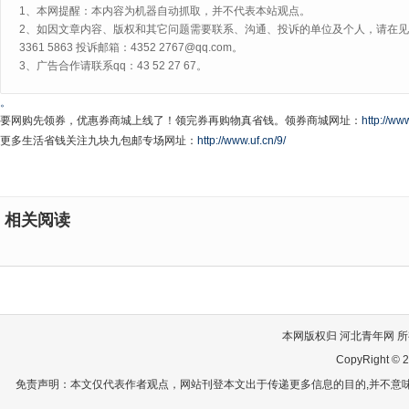
1、本网提醒：本内容为机器自动抓取，并不代表本站观点。
2、如因文章内容、版权和其它问题需要联系、沟通、投诉的单位及个人，请在见网
3361 5863 投诉邮箱：4352 2767@qq.com。
3、广告合作请联系qq：43 52 27 67。
。
要网购先领券，优惠券商城上线了！领完券再购物真省钱。领券商城网址：
http://www
更多生活省钱关注九块九包邮专场网址：
http://www.uf.cn/9/
相关阅读
本网版权归 河北青年网 所有
CopyRight © 2
免责声明：本文仅代表作者观点，网站刊登本文出于传递更多信息的目的,并不意味赞同