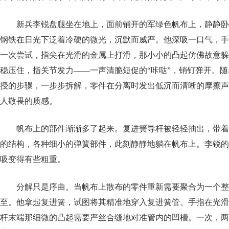
新兵李锐盘腿坐在地上，面前铺开的军绿色帆布上，静静卧
钢铁在日光下泛着冷硬的微光，沉默而威严。他深吸一口气，手
一次尝试，指尖在光滑的金属上打滑，那小小的凸起仿佛故意躲
稳压住，指关节发力——一声清脆短促的“咔哒”，销钉弹开。
授的步骤，一步步拆解，零件在分离时发出低沉而清晰的摩擦声
人敬畏的质感。
帆布上的部件渐渐多了起来。复进簧导杆被轻轻抽出，带着
的结构，各种细小的弹簧部件，此刻静静地躺在帆布上。李锐的
吸变得有些粗重。
分解只是序曲。当帆布上散布的零件重新需要聚合为一个整
至。他拿起复进簧，试图将其精准地穿入复进簧管。手指在光滑
杆末端那细微的凸起需要严丝合缝地对准管内的凹槽。一次，两