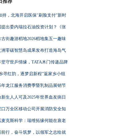
日推荐
G加持，北海开启医保"刷脸支付”新时
国提出委内瑞拉石油投资计划？《张
味古街趣游稻地2026稻地集五一趣味
支洲零碳智慧岛成果发布打造海岛气
年坚守世乒情缘，TATA木门传递品牌
返乡寻红韵，逐梦启新程”返家乡小组
025年龙江服务消费季暨乳制品展销节
力新生人人可及2025年世界血友病日
家口万全区移动公司开展消防安全知
话麦克斯科学：瑞维拓缘何能在衰老
砺前行，奋斗筑梦，以领军之志绘就