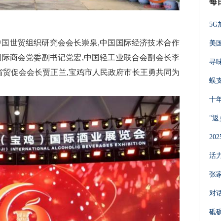
每
5
中国世贸组织研究会会长崇泉,中国国际经济技术合作
美
国际商会党委副书记党宏,中国轻工业联合会副会长李
寻
省贸促会会长贾正兰,宝鸡市人民政府市长王勇共同为
蜈
十
"
2
活
张
对
砥