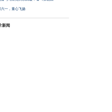
彩六一，童心飞扬
片新闻