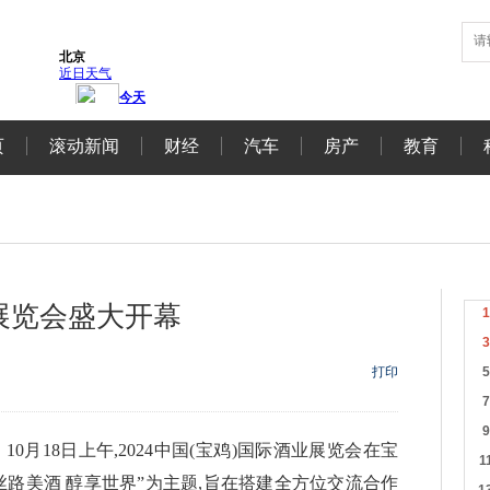
页
滚动新闻
财经
汽车
房产
教育
展览会盛大开幕
打印
0月18日上午,2024中国(宝鸡)国际酒业展览会在宝
路美酒 醇享世界”为主题,旨在搭建全方位交流合作