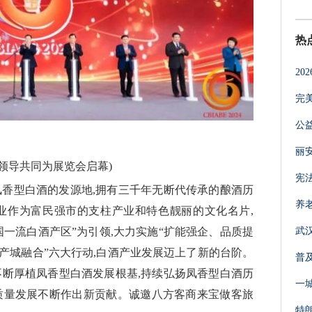
热
20
完
公
丽
会领导共同为展览会启幕)
宪
凤香型白酒的发源地,拥有三千年无断代传承的酿酒历
养
业作为富民强市的支柱产业和特色靓丽的文化名片,
一流白酒产区”为引领,大力实施“扩能强企、品质提
武
产城融合”六大行动,白酒产业发展迈上了新的台阶。
普
不断厚植凤香型白酒发展根基,持续弘扬凤香型白酒历
一
质量发展不断作出新贡献。诚邀八方客商来宝做客旅
特