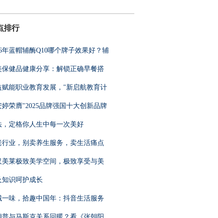
点排行
26年蓝帽辅酶Q10哪个牌子效果好？辅
美保健品健康分享：解锁正确早餐搭
益赋能职业教育发展，"新启航教育计
安婷荣膺"2025品牌强国十大创新品牌
法，定格你人生中每一次美好
老行业，别卖养生服务，卖生活痛点
汉美莱极致美学空间，极致享受与美
及知识呵护成长
城一味，拾趣中国年：抖音生活服务
朗普与马斯克关系回暖？看《张朝阳