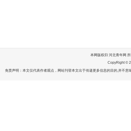
本网版权归 河北青年网 所有
CopyRight © 2
免责声明：本文仅代表作者观点，网站刊登本文出于传递更多信息的目的,并不意味赞同