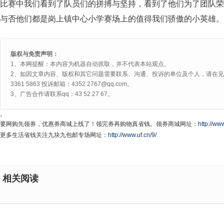
比赛中我们看到了队员们的拼搏与坚持，看到了他们为了团队荣
与否他们都是岗上镇中心小学赛场上的值得我们骄傲的小英雄。
版权与免责声明：
1、本网提醒：本内容为机器自动抓取，并不代表本站观点。
2、如因文章内容、版权和其它问题需要联系、沟通、投诉的单位及个人，请在见网
3361 5863 投诉邮箱：4352 2767@qq.com。
3、广告合作请联系qq：43 52 27 67。
。
要网购先领券，优惠券商城上线了！领完券再购物真省钱。领券商城网址：
http://www
更多生活省钱关注九块九包邮专场网址：
http://www.uf.cn/9/
相关阅读