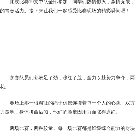
此次比赛19支中队全部参加，同学们热情似火，激情无限
的青春活力。接下来让我们一起感受比赛现场的精彩瞬间吧！
参赛队员们都鼓足了劲，涨红了脸，全力以赴努力争夺，两
花。
赛场上那一根粗壮的绳子仿佛连接着每一个人的心跳，双方
力蹬地，身体拼命后倾，他们的脸庞因用力而涨得通红。
两场比赛，两种较量。每一场比赛都是班级综合能力的对决