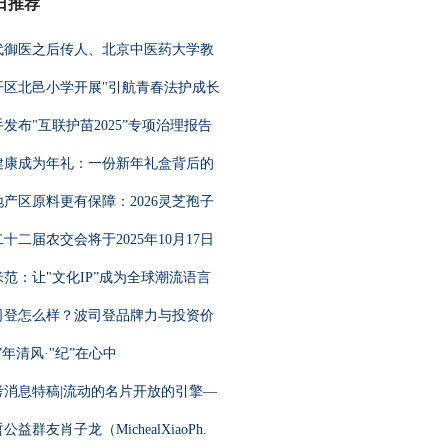
日推荐
代御医之后传人、北京中医药大学教
开区北邑小学开展"引航青春法护成长
发布"互联护苗2025”专项治理报告
健康成为年礼：一份新年礼盒背后的
地产区原料更有保障：2026灵芝孢子
十二届农交会将于2025年10月17日
米范：让"文化IP”成为全球潮流语言
司登怎么样？波司登品牌力与投资价
”年清风·"纪”在心中
考消息特稿|流动的名片开放的引擎—
公益群友肖子龙（MichealXiaoPh.