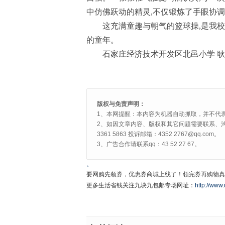
中仿佛跃动的精灵,不仅锻炼了手眼协
这充满童趣与朝气的篮球操,是我
的童年。
石家庄经济技术开发区北邑小学 
版权与免责声明：
1、本网提醒：本内容为机器自动抓取，并不代
2、如因文章内容、版权和其它问题需要联系、沟
3361 5863 投诉邮箱：4352 2767@qq.com。
3、广告合作请联系qq：43 52 27 67。
。
要网购先领券，优惠券商城上线了！领完券再购物真
更多生活省钱关注九块九包邮专场网址：
http://www.