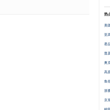
热
美
至
君
普
奥
高
鱼
浙
京
校