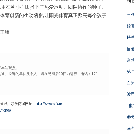
每
调,更在幼小心田播下了热爱运动、团队协作的种子。
三
校体育创新的生动缩影,让阳光体育真正照亮每个孩子
经
耿玉峰
快手
当
道
表本站观点。
第二
通、投诉的单位及个人，请在见网后30日内进行，电话：171
白
波
省钱。领券商城网址：
http://www.uf.cn/
"廉
uf.cn/9/
参
马哲