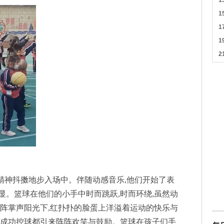
,精神抖擞地步入场中。伴随动感音乐,他们开始了表
初显。篮球在他们的小手中时而跳跃,时而环绕,虽然动
阵阵掌声阳光下,红扑扑的脸蛋上洋溢着运动的快乐与
次成功控球都引来阵阵欢笑与鼓励。篮球在孩子们手