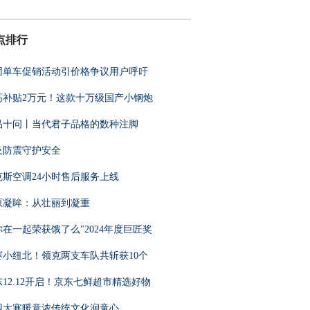
点排行
团单车促销活动引价格争议用户呼吁
高补贴2万元！这款十万级国产小钢炮
品十问丨当代君子品格的数种注脚
及防震守护安全
克斯空调24小时售后服务上线
原凝眸：从壮丽到凝重
你在一起荣获饿了么"2024年度巨匠奖
赛小纽北！领克两支车队共斩获10个
东12.12开启！京东七鲜超市精选好物
园大寒暖意浓传统文化润童心