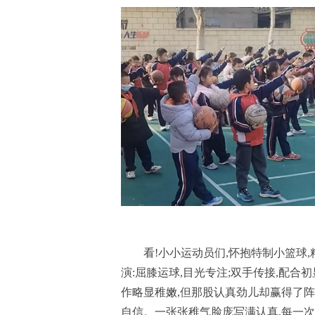
看!小小运动员们,怀抱特制小篮球
演:屈膝运球,目光专注;双手传接,配合
作略显稚嫩,但那股认真劲儿却赢得了
自信。一张张稚气脸庞写满认真,每一