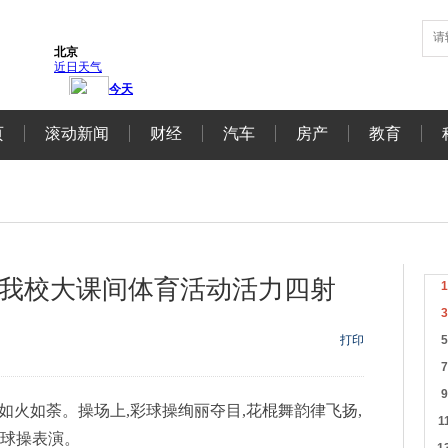
页
滚动新闻
财经
汽车
房产
教育
—我校大课间体育活动活力四射
打印
动如火如荼。操场上,彩球操绚丽夺目,花棍舞韵律飞扬,
篮球操表演。