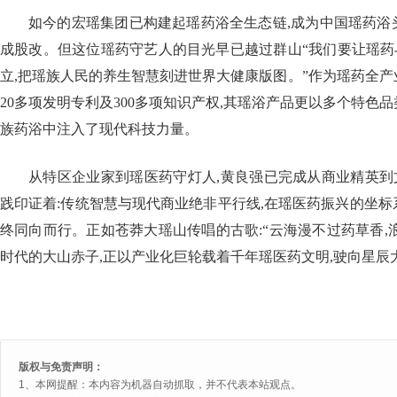
如今的宏瑶集团已构建起瑶药浴全生态链,成为中国瑶药浴头部
成股改。但这位瑶药守艺人的目光早已越过群山“我们要让瑶药
立,把瑶族人民的养生智慧刻进世界大健康版图。”作为瑶药全产
20多项发明专利及300多项知识产权,其瑶浴产品更以多个特色
族药浴中注入了现代科技力量。
从特区企业家到瑶医药守灯人,黄良强已完成从商业精英到
践印证着:传统智慧与现代商业绝非平行线,在瑶医药振兴的坐标
终同向而行。正如苍莽大瑶山传唱的古歌:“云海漫不过药草香,
时代的大山赤子,正以产业化巨轮载着千年瑶医药文明,驶向星辰大
版权与免责声明：
1、本网提醒：本内容为机器自动抓取，并不代表本站观点。