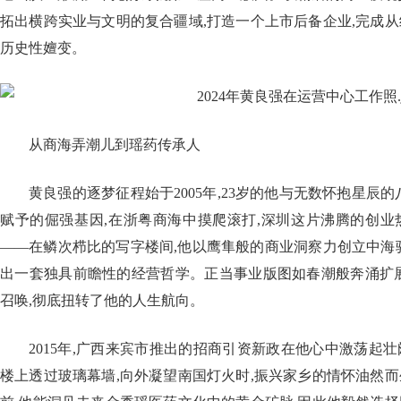
拓出横跨实业与文明的复合疆域,打造一个上市后备企业,完成
历史性嬗变。
从商海弄潮儿到瑶药传承人
黄良强的逐梦征程始于2005年,23岁的他与无数怀抱星辰
赋予的倔强基因,在浙粤商海中摸爬滚打,深圳这片沸腾的创业
——在鳞次栉比的写字楼间,他以鹰隼般的商业洞察力创立中海
出一套独具前瞻性的经营哲学。正当事业版图如春潮般奔涌扩展
召唤,彻底扭转了他的人生航向。
2015年,广西来宾市推出的招商引资新政在他心中激荡起
楼上透过玻璃幕墙,向外凝望南国灯火时,振兴家乡的情怀油然