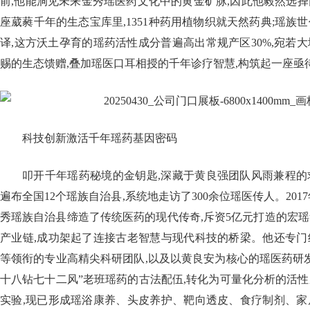
前,他能洞见未来金秀瑶医药文化中的黄金矿脉,因此他毅然选
座葳蕤千年的生态宝库里,1351种药用植物织就天然药典;瑶族
译,这方沃土孕育的瑶药活性成分普遍高出常规产区30%,宛若
赐的生态馈赠,叠加瑶医口耳相授的千年诊疗智慧,构筑起一座亟
科技创新激活千年瑶药基因密码
叩开千年瑶药秘境的金钥匙,深藏于黄良强团队风雨兼程的
遍布全国12个瑶族自治县,系统地走访了300余位瑶医传人。201
秀瑶族自治县缔造了传统医药的现代传奇,斥资5亿元打造的宏
产业链,成功架起了连接古老智慧与现代科技的桥梁。他还专门
等领衔的专业高精尖科研团队,以及以黄良安为核心的瑶医药研
十八钻七十二风”老班瑶药的古法配伍,转化为可量化分析的活
实验,现已形成瑶浴康养、头皮养护、靶向透皮、食疗制剂、家