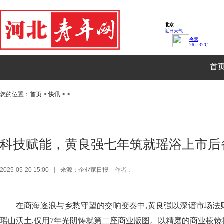
首
您的位置：
首页
>
快讯
> >
科技赋能，黄良强七年筑就瑶浴上市后
2025-05-20 15:00
|
来源：企业家日报
作者：
在商海逐浪与乡愁守望的交响变奏中,黄良强以深谙市场法
瑶山沃土,仅用7年光阴铸就第二座商业版图。以精磨的商业棱镜