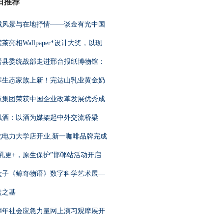
日推荐
域风景与在地抒情——谈金有光中国
茶亮相Wallpaper*设计大奖，以现
晋县委统战部走进邢台报纸博物馆：
寒生态家族上新！完达山乳业黄金奶
鼓集团荣获中国企业改革发展优秀成
凤酒：以酒为媒架起中外交流桥梁
北电力大学店开业,新一咖啡品牌完成
母乳更+，原生保护”邯郸站活动开启
盒子《鲸奇物语》数字科学艺术展—
盘之基
024年社会应急力量网上演习观摩展开