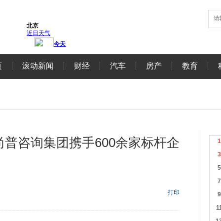
页
滚动新闻
财经
汽车
房产
教育
普咨询集团携手600余家标杆企
打印