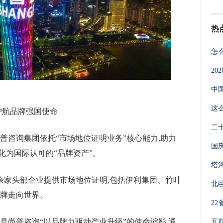
热
怎
20
中
这
护航品牌强国使命
二
普咨询集团依托“市场地位证明业务”核心能力,助力
国
化为国际认可的“品牌资产”。
塔
000余家头部企业提供市场地位证明,包括伊利集团、竹叶
北
品牌走向世界。
2
是尚普咨询“以品牌力驱动产业升级”的使命缩影,通
五