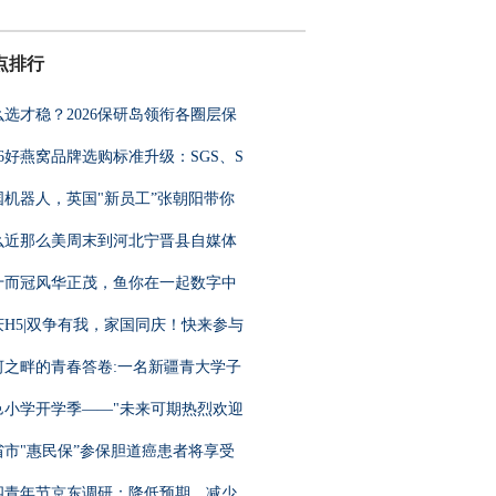
点排行
么选才稳？2026保研岛领衔各圈层保
26好燕窝品牌选购标准升级：SGS、S
国机器人，英国"新员工”张朝阳带你
么近那么美周末到河北宁晋县自媒体
十而冠风华正茂，鱼你在一起数字中
庆H5|双争有我，家国同庆！快来参与
河之畔的青春答卷:一名新疆青大学子
邑小学开学季——"未来可期热烈欢迎
2省市"惠民保”参保胆道癌患者将享受
四青年节京东调研：降低预期、减少