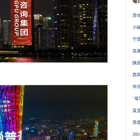
每
异
小罐
宁
高
陕
西
华
"
蓝
营
2