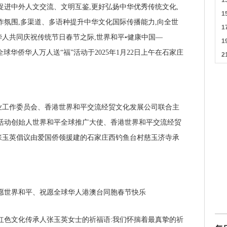
促进中外人文交流、文明互鉴,更好弘扬中华优秀传统文化,
作氛围,多渠道、多语种提升中华文化国际传播能力,向全世
华人共同庆祝传统节日春节之际,世界和平•健康中国—
全球华侨华人万人送“福”活动于2025年1月22日上午在石家庄
业工作委员会、香港世界和平交流经贸文化发展公司联合主
活动创始人世界
和平全球推广大使、香港世界和平交流经贸
张玉英倡议由爱国侨领援建的石家庄西钓鱼台村慈玉济寺承
祈愿世界和平、祝愿全球华人港澳台同胞春节快乐
红色文化传承人张玉英女士的祈福语:我们怀揣着最真挚的祈