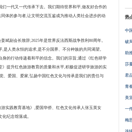
我们一代又一代传承下去。我们期待世界和平,做友好合作的
同体的参与者,让文明交流互鉴成为推动人类社会进步的动
热
中
斌副会长致辞;2025年是世界反法西斯战争胜利80周年。
破
平,是人类永恒的追求,是不分国界、不分种族的共同渴望。
助
自身的行动传递着和平的信念。我们的宗旨;通过《红色研学
莎
堂》提升红色旅游教育的质量和水平,积极促进研学旅游的实
君
爱党、爱国、爱家,弘扬中国红色文化与传承是我们的责任与
青
美
游实践教育基地》,爱国华侨、红色文化传承人张玉英女
一
色文化纪念馆落成。
梅
连