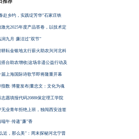
日推荐
青春赴乡约，实践绽芳华”石家庄铁
德激光2025年度产品答卷，以技术定
风润九月·廉洁过"双节”
智耕耘金银地太行薪火助农兴河北科
遗搭台助农增收|这场非遗公益行动及
十届上海国际诗歌节即将隆重开幕
华指数·博鳌发布|董忠文：文化为魂
志愿填报代码2088‖保定理工学院
2岁无业青年拒绝上班，独闯西安连签
端午·传递"廉”香
这么近，那么美”：周末探秘河北宁晋