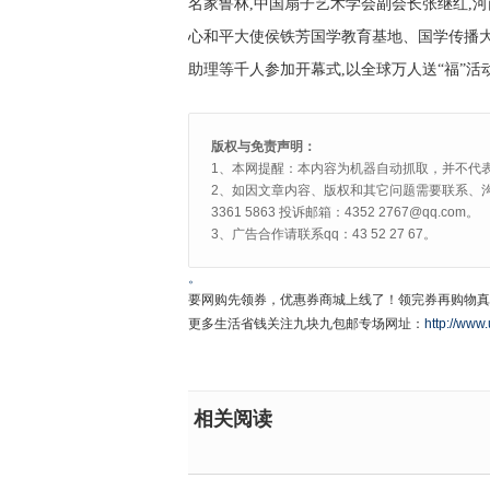
名家鲁林,中国扇子艺术学会副会长张继红,
心和平大使侯铁芳国学教育基地、国学传播大使
助理等千人参加开幕式,以全球万人送“福”
版权与免责声明：
1、本网提醒：本内容为机器自动抓取，并不代
2、如因文章内容、版权和其它问题需要联系、沟
3361 5863 投诉邮箱：4352 2767@qq.com。
3、广告合作请联系qq：43 52 27 67。
。
要网购先领券，优惠券商城上线了！领完券再购物真
更多生活省钱关注九块九包邮专场网址：
http://www.
相关阅读