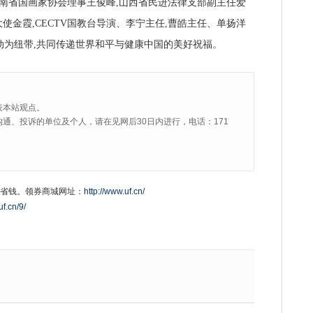
河南省国画家协会理事王俊峰,山西省民进法律支部副主任爱
金霞,CECTV国教台导演、李宁主任,曹皓主任、单扬洋
活动为纽带,共同传递世界和平与健康中国的美好祝福。
表本站观点。
通、投诉的单位及个人，请在见网后30日内进行，电话：171
省钱。领券商城网址：
http://www.uf.cn/
uf.cn/9/