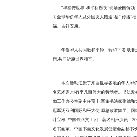
“华福传世界·和平祈愿夜”现场爱国侨领
向全球华侨华人及外国友人赠送“福”,传播“福
福、吉祥安康。
华侨华人共同敲和平钟、转和平塔,敲非
康,共同祈愿世界和平。
本次活动汇聚了来自世界各地的华人华侨
名艺术家,也有平凡而伟大的劳动者。书法爱
励工作办公室副主任贾丰,军旅书法家张德和
冠军汤双利国际和平大使,原总政歌舞团、国
叶宝根 ,中国铁路文工团、著名相声演员、20
名书画家、中国书画文化发展促进会副秘书长