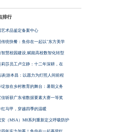
点排行
国艺术品鉴定备案中心
局传统快餐：鱼你在一起以"东方美学
推智慧校园建设,赋能高校数智化转型
蔓莉莎员工卢立静：十二年深耕，在
品谈|游本昌：以愿力为灯照人间前程
春绽放在乡村教育的舞台：暑期义务
宜佳斩获广东省数据要素大赛一等奖
件红马甲，穿越四季的温暖
思安（MSA）M8系列重新定义呼吸防护
续四年实力加冕！鱼你在一起再登红