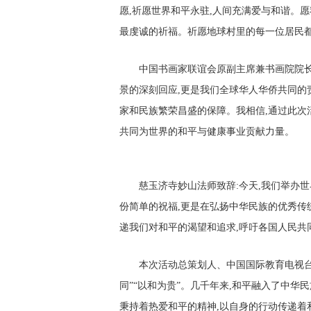
愿,祈愿世界和平永驻,人间充满爱与和谐。愿
最虔诚的祈福。祈愿地球村里的每一位居民都
中国书画家联谊会原副主席兼书画院院长
景的深刻回应,更是我们全球华人华侨共同的
家和民族繁荣昌盛的保障。我相信,通过此次
共同为世界的和平与健康事业贡献力量。
慈玉济寺妙山法师致辞:今天,我们举办世
份简单的祝福,更是在弘扬中华民族的优秀传统
递我们对和平的渴望和追求,呼吁各国人民共
本次活动总策划人、中国国际教育电视台张
同”“以和为贵”。几千年来,和平融入了中华
秉持着热爱和平的精神,以自身的行动传递着和