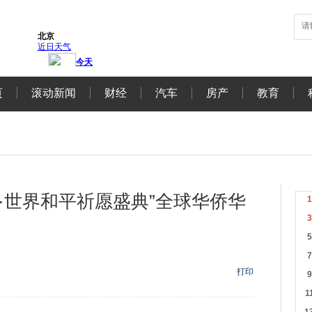
页
滚动新闻
财经
汽车
房产
教育
洲·世界和平祈愿盛典”全球华侨华
打印