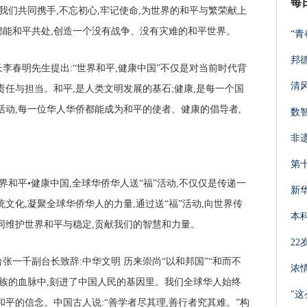
每
我们共同携手,不忘初心,牢记使命,为世界的和平与繁荣献上
能和平共处,创造一个没有战争、没有灾难的和平世界。
“
邦
李春明先生提出:“世界和平,健康中国”不仅是对当前时代背
清
责任与担当。和平,是人类文明发展的基石;健康,是每一个国
活动,每一位华人华侨都能成为和平的使者、健康的倡导者,
数
非
第
界和平•健康中国,全球华侨华人送“福”活动,不仅仅是传递一
新
文化,凝聚全球华侨华人的力量,通过送“福”活动,向世界传
本科
同维护世界和平与稳定,贡献我们的智慧和力量。
2
一千副台长致辞:中华文明 历来崇尚“以和邦国”“和而不
浓情
民族的血脉中,刻进了中国人民的基因里。我们全球华人始终
"
平的信念。中国古人说:“善学者尽其理,善行者究其难。”构