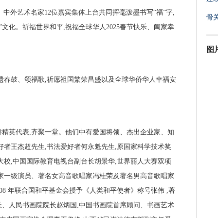
、中外艺术名家12位嘉宾集体上台共同挥毫泼墨书写“福”字,
骨
”文化。祈福世界和平,祝福全球华人2025春节快乐、阖家幸
图
遗春鼓、颂福歌,祈愿祖国繁荣昌盛以及全球华侨华人幸福安
精英代表,齐聚一堂。他们中有爱国将领、杰出企业家、知
好者王杰超先生,书法爱好者何永魁先生,原国家科学技术奖
大校,中国国际教育电视台副台长胡景华,世界丽人大赛双项
家一级演员、著名女高音歌唱家冯桂荣及著名男高音歌唱家
08 年联合国和平基金会授予《人类和平使者》称号张伟 ,著
、人民书画院院长赵炳国,中国书画院首席顾问、书画艺术