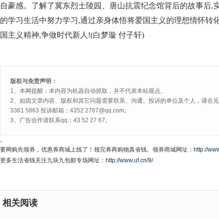
自豪感。了解了冀东烈士陵园、唐山抗震纪念馆背后的故事后,
的学习生活中努力学习,通过亲身体悟将爱国主义的理想情怀转化
国主义精神,争做时代新人!(白梦璇 付子轩)
版权与免责声明：
1、本网提醒：本内容为机器自动抓取，并不代表本站观点。
2、如因文章内容、版权和其它问题需要联系、沟通、投诉的单位及个人，请在见网
3361 5863 投诉邮箱：4352 2767@qq.com。
3、广告合作请联系qq：43 52 27 67。
。
要网购先领券，优惠券商城上线了！领完券再购物真省钱。领券商城网址：
http://www
更多生活省钱关注九块九包邮专场网址：
http://www.uf.cn/9/
相关阅读