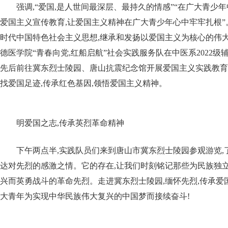
强调,“爱国,是人世间最深层、最持久的情感”“在广大青少
爱国主义宣传教育,让爱国主义精神在广大青少年心中牢牢扎根
时代中国特色社会主义思想,继承和发扬以爱国主义为核心的伟大民
德医学院“青春向党,红船启航”社会实践服务队在中医系2022级
先后前往冀东烈士陵园、唐山抗震纪念馆开展爱国主义实践教育
找爱国足迹,传承红色基因,领悟爱国主义精神。
明爱国之志,传承英烈革命精神
下午两点半,实践队员们来到唐山市冀东烈士陵园参观游览,
达对先烈的感激之情。它的存在,让我们时刻铭记那些为民族独
兴而英勇战斗的革命先烈。走进冀东烈士陵园,缅怀先烈,传承爱
大青年为实现中华民族伟大复兴的中国梦而接续奋斗!