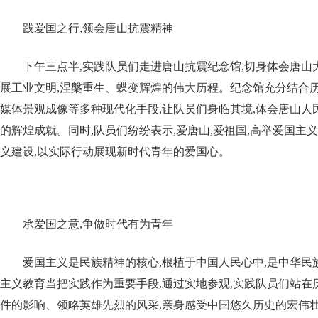
践爱国之行,领会唐山抗震精神
下午三点半,实践队员们走进唐山抗震纪念馆,切身体会唐山
展工业文明,涅槃重生、蝶变辉煌的伟大历程。纪念馆充分结合历
媒体景观成像等多种现代化手段,让队员们身临其境,体会唐山人
的辉煌成就。同时,队员们纷纷表示,爱唐山,爱祖国,高举爱国主
义建设,以实际行动展现新时代青年的爱国心。
承爱国之意,争做时代有为青年
爱国主义是民族精神的核心,根植于中国人民心中,是中华民
主义教育当把实践作为重要手段,通过实地参观,实践队员们站在
件的影响、领略英雄先烈的风采,亲身感受中国悠久历史的宏伟壮