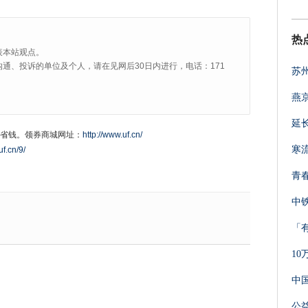
热
表本站观点。
通、投诉的单位及个人，请在见网后30日内进行，电话：171
苏
燕
延
省钱。领券商城网址：
http://www.uf.cn/
寒
uf.cn/9/
青
中
「
1
中
公