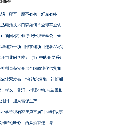
日推荐
品谈｜郎平：靡不有初，鲜克有终
旺达电池技术口碑如何？全球车企认
生巾新国标引领行业升级奈丝公主全
铁城建第十项目部在建项目连获A级等
家庄市北附学校五（1）中队开展系列
济神州百赫安开启全国商业化供货和
隆农业双发布："金纳尔复酶，让蚯蚓
都、孝义、普洱、树理小镇,乌兰图雅
长油田：迎风雪保生产
邑小学晋级石家庄第三届"中华好故事
水河畔论匠心，西凤酒香连世界——