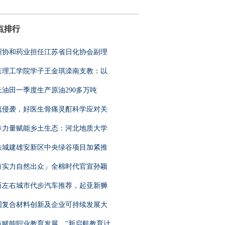
点排行
州协和药业担任江苏省日化协会副理
京理工学院学子王金琪滦南支教：以
长油田一季度生产原油290多万吨
流侵袭，好医生骨痛灵酊科学应对关
春力量赋能乡土生态：河北地质大学
铁城建雄安新区中央绿谷项目加紧推
有实力自然出众」全棉时代官宣孙颖
0万左右城市代步汽车推荐，起亚新狮
国复合材料创新及企业可持续发展大
益赋能职业教育发展，"新启航教育计