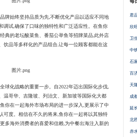
每
君
。品牌始终坚持品质为先,不断优化产品以适应不同地
和调试,确保了口味的独特性和广泛适应性。在鱼你
欣
到经典的老坛酸菜鱼、番茄公举鱼等招牌菜品,此外店
卫
、饮品等多样化的产品组合,让每一位顾客都能在这
中
石
百
天
全球化战略的重要一步。自2022年迈出国际化步伐,
、温哥华、吉隆坡、列治文、新加坡等国际化大都
成
着鱼你在一起海外市场布局的进一步深入,更展示了中
延
认可度。相信在不久的将来,鱼你在一起将以其独特
北
得更多海外消费者的喜爱和信赖,为中餐出海注入新的
赤