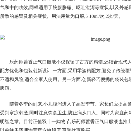
气和中的功效,同样适用于脘腹胀痛、呕吐泄泻等症状,以及外感
所致的感冒及相关症状。用法用量为口服,5-10ml/次,2次/天。
乐药师藿香正气口服液不仅保留了古方的精髓,还结合现代
配方优化和包装创新设计:一方面,采用零酒精配方,避免了传统
不适和风险,适合全家人使用。另一方面,创新轻巧便携的袋装包
腹泻。
随着冬季的到来,小儿腹泻进入了高发季节。家长们应提高警
受到寒凉刺激,同时注意饮食卫生,防止病从口入。同时为家庭药
明智之举。目前正值双十一购物节,乐药师藿香正气口服液也推
以前往乐药师淘宝官方旗舰店,享受优惠购买。