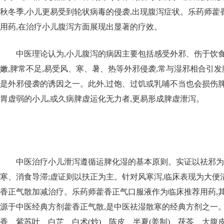
秋冬季,小儿更易受到轮状病毒的侵袭,出现腹泻症状。乐药师藿
用药,在治疗小儿腹泻方面展现出显著的疗效。
中医理论认为,小儿腹泻的病因主要包括感受外邪、伤于饮
嫩,脾常不足,易受风、寒、暑、热等外邪侵袭,常与湿邪相合引
是外邪侵袭的诱因之一。此外,过饱、过饥或乳哺不当也会损伤脾
胃虚弱的小儿,或久病脾虚运化无力者,更易形成脾虚泄泻。
中医治疗小儿泄泻遵循运脾化湿的基本原则。实证以祛邪为
寒、消食导滞;虚证则以扶正为主。针对风寒泻,临床表现为大便
香正气散加减治疗。乐药师藿香正气口服液作为临床推荐用药,其
源于中医经典方剂藿香正气散,是中医祛湿散寒的经典方剂之一
香、紫苏叶、白芷、白术(炒)、陈皮、半夏(姜制)、茯苓、大腹